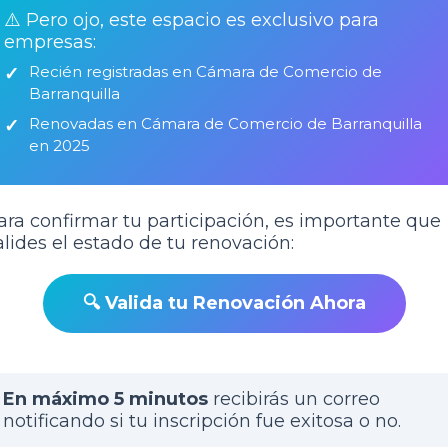
⚠️ Pero ojo, este espacio es exclusivo para
empresas:
Recién registradas en Cámara de Comercio de
Barranquilla
Renovadas en Cámara de Comercio de Barranquilla
en 2025
ara confirmar tu participación, es importante que
alides el estado de tu renovación:
🔍 Valida tu Renovación Ahora
En máximo 5 minutos
recibirás un correo
notificando si tu inscripción fue exitosa o no.