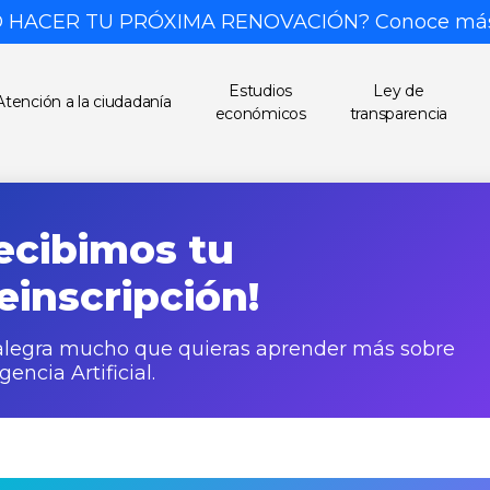
 HACER TU PRÓXIMA RENOVACIÓN? Conoce má
Estudios
Ley de
Atención a la ciudadanía
económicos
transparencia
ecibimos tu
einscripción!
alegra mucho que quieras aprender más sobre
igencia Artificial.