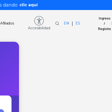
s dando
clic aquí
Ingreso
|
Afiliados
EN
ES
/
Accesibilidad
Registro