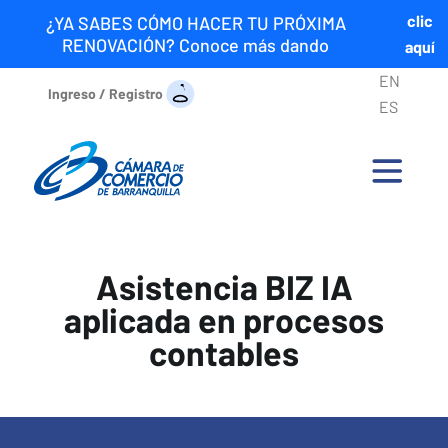
clic
¿YA SABES CÓMO HACER TU PRÓXIMA
RENOVACIÓN? Conoce más dando
aquí
EN
Ingreso / Registro
ES
Asistencia BIZ IA
aplicada en procesos
contables