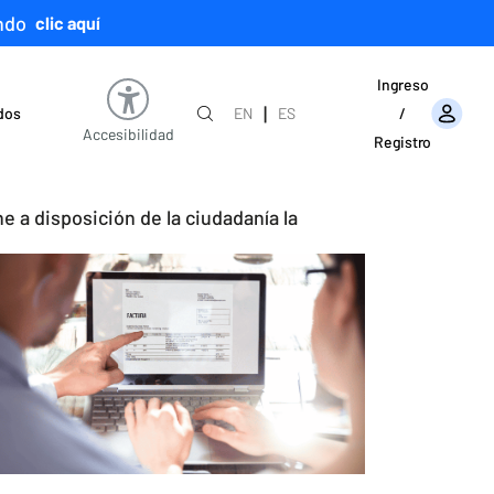
ndo
clic aquí
Ingreso
|
ados
EN
ES
/
Accesibilidad
Registro
 a disposición de la ciudadanía la