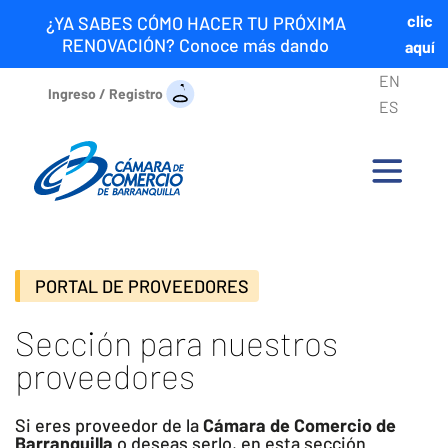
clic
¿YA SABES CÓMO HACER TU PRÓXIMA
RENOVACIÓN? Conoce más dando
aquí
EN
Ingreso / Registro
ES
PORTAL DE PROVEEDORES
Sección para nuestros
proveedores
Si eres proveedor de la
Cámara de Comercio de
Barranquilla
o deseas serlo, en esta sección