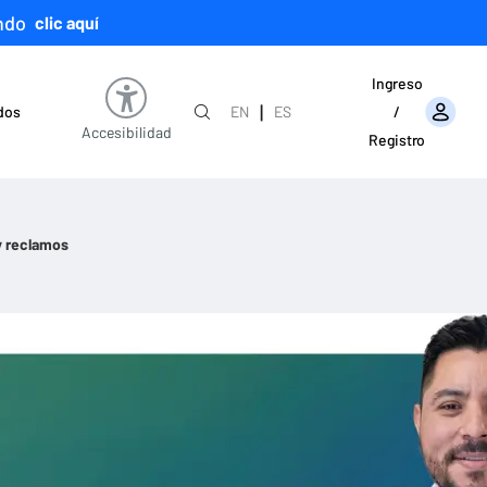
ndo
clic aquí
Ingreso
|
ados
EN
ES
/
Accesibilidad
Registro
y reclamos