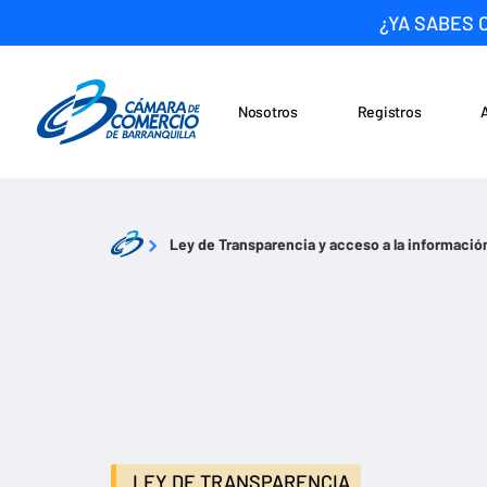
¿YA SABES 
Nosotros
Registros
Noticias
Saltar al contenido
Ley de Transparencia y acceso a la informació
LEY DE TRANSPARENCIA